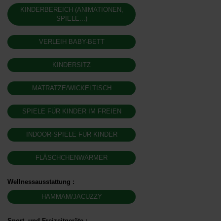
KINDERBEREICH (ANIMATIONEN,
SPIELE...)
VERLEIH BABY-BETT
KINDERSITZ
MATRATZE/WICKELTISCH
SPIELE FÜR KINDER IM FREIEN
INDOOR-SPIELE FÜR KINDER
FLÄSCHCHENWÄRMER
Wellnessausstattung
:
HAMMAM/JACUZZY
Sport- und Freizeitgeräte
: