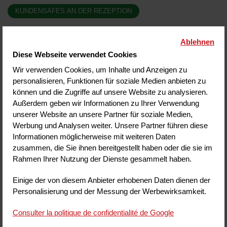
KUNDENSAFES AN DER REZEPTION
NICHT-RAUCHER-HOTEL
Ablehnen
Diese Webseite verwendet Cookies
24-STUNDEN-REZEPTION
Wir verwenden Cookies, um Inhalte und Anzeigen zu
personalisieren, Funktionen für soziale Medien anbieten zu
ZIMMERSERVICE
können und die Zugriffe auf unsere Website zu analysieren.
Außerdem geben wir Informationen zu Ihrer Verwendung
unserer Website an unsere Partner für soziale Medien,
Werbung und Analysen weiter. Unsere Partner führen diese
ZU SEHEN / ZU TUN
Informationen möglicherweise mit weiteren Daten
zusammen, die Sie ihnen bereitgestellt haben oder die sie im
Nicht zu verpassen in der Auvergne
:
Rahmen Ihrer Nutzung der Dienste gesammelt haben.
Der Panoramique des Dômes
17 kms
DieASM Expérience
4 kms
In der Nähe
:
Bowling
Laserspiel
Einige der von diesem Anbieter erhobenen Daten dienen der
Aufschlag
:
Gästetaxe/Pers./Tag
1.40 €
Zuschlag Tiere/Tag
15 €
Personalisierung und der Messung der Werbewirksamkeit.
Zuschlag Telefon/Einheit
0.50 €
Kulturbeutel
12€
Frühstück im Zimmer/Pers.
16.50 €
Consulter la politique de confidentialité de Google
Gästetaxe/Pers./Tag > 16 Jahren
1.40 €