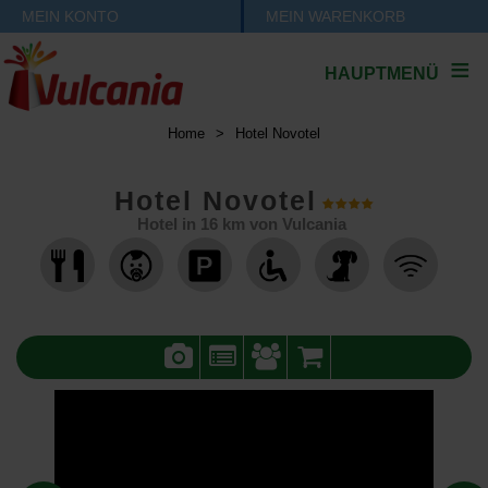
MEIN KONTO
MEIN WARENKORB
HAUPTMENÜ
Home
>
Hotel Novotel
Hotel Novotel
Hotel in
16
km von Vulcania
,
,
,
,
,
,