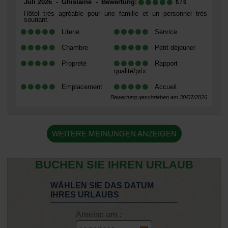
Juli 2026
Ghislaine
Bewertung:
5
/ 5
Hôtel très agréable pour une famille et un personnel très
souriant
Literie
Service
Chambre
Petit déjeuner
Propreté
Rapport
qualité/prix
Emplacement
Accueil
Bewertung geschrieben am 30/07/2026
WEITERE MEINUNGEN ANZEIGEN
BUCHEN SIE IHREN URLAUB
WÄHLEN SIE DAS DATUM
IHRES URLAUBS
Anreise am :