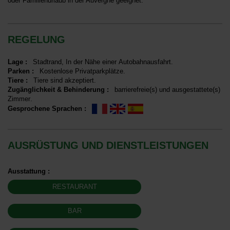
oder Familienurlaub in der Auvergne geeignet.
REGELUNG
Lage
:
Stadtrand
In der Nähe einer Autobahnausfahrt
Parken
:
Kostenlose Privatparkplätze
Tiere
:
Tiere sind akzeptiert
Zugänglichkeit & Behinderung
:
barrierefreie(s) und ausgestattete(s)
Zimmer
Gesprochene Sprachen
:
AUSRÜSTUNG UND DIENSTLEISTUNGEN
Ausstattung
:
RESTAURANT
BAR