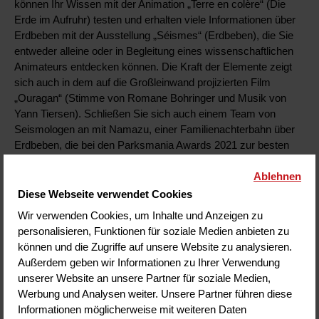
können Ihr Wissen mit der Animation „Terre en colère“ (Die
Erde im Aufruhr) testen und erhalten viele Informationen über
Erdbeben mit der Ausstellung „Séismes“ (Erdbeben), die Sie
entweder alleine oder in Begleitung eines wissenschaftlichen
Animateurs entdecken können. Die Kraft der Elemente zeigt
sich auch in dem auf die Großleinwand projizierten Film
„Ouragan“ (Stimme von Romane Bohringer und Musik von
Yann Tiersen). Schließen Sie sich auch einem Team von
Seismologen an mit Namazu, einer Familienachterbahn über
Erdbeben, die bei den Parksmania Awards 2021 zur besten
neuen Attraktion gewählt wurde.
Ablehnen
Neuheit 2025 (ab Sommer)
: Stellen Sie sich den Kräften der
Erde auf einer dynamischen Plattform!
Diese Webseite verwendet Cookies
Wir verwenden Cookies, um Inhalte und Anzeigen zu
> Entdecken Sie alle Animationen zu Naturphänomenen
personalisieren, Funktionen für soziale Medien anbieten zu
können und die Zugriffe auf unsere Website zu analysieren.
Außerdem geben wir Informationen zu Ihrer Verwendung
Machen Sie sich auf, das Universum zu
unserer Website an unsere Partner für soziale Medien,
erobern!
Werbung und Analysen weiter. Unsere Partner führen diese
Informationen möglicherweise mit weiteren Daten