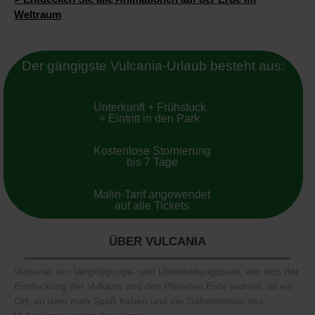
Weltraum
Der gängigste Vulcania-Urlaub besteht aus:
Unterkunft + Frühstück
+ Eintritt in den Park
Kostenlose Stornierung
bis 7 Tage
Malin-Tarif angewendet
auf alle Tickets
ÜBER VULCANIA
Vulcania, ein Vergnügungs- und Unterhaltungspark, der sich der
Entdeckung der Vulkane und des Planeten Erde widmet, ist ein
Ort, an dem man Spaß haben und die Geheimnisse des