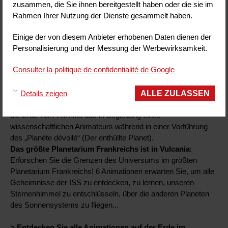
​Um unseren Planeten
zusammen, die Sie ihnen bereitgestellt haben oder die sie im
besser zu verstehen und
Rahmen Ihrer Nutzung der Dienste gesammelt haben.
zu begreifen, müssen wir
an Höhe gewinnen. Sie
Einige der von diesem Anbieter erhobenen Daten dienen der
entdecken unser
Personalisierung und der Messung der Werbewirksamkeit.
Sonnensystem und alle
Consulter la politique de confidentialité de Google
Geheimnisse des blauen
Planeten in der „Machine
Terre“ auf eigene Faust oder mit den Assistenten von
ALLE ZULASSEN
Details zeigen
Professor Yapadrisk, Sie machen sich auf und Sie erkunden
die Erde vom Himmel aus in Begleitung eines
wissenschaftlichen Animateurs während in einer Vorführung
des „Planète dévoilé“ (Der enthüllte Planet).
Das größte Planetarium Frankreichs ist in Vulcania
:
Erforschen Sie die Grenzen des Universums im größten
Planetarium Frankreichs! 6 Animationen erwarten Sie, um alle
Geheimnisse der ISS zu entdecken, zu lernen, unseren
Sternenhimmel zu entschlüsseln, über die anderen Planeten
des Sonnensystems zu fliegen...
> Entdecken Sie alle Animationen auf der Erde im