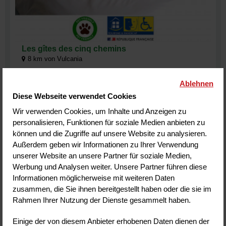
Les gîtes des cinq chemins
8
km von Vulcania
MAZAYE
Ablehnen
Kundenmeinungen
(4)
Diese Webseite verwendet Cookies
Wir verwenden Cookies, um Inhalte und Anzeigen zu
personalisieren, Funktionen für soziale Medien anbieten zu
können und die Zugriffe auf unsere Website zu analysieren.
MEHR INFORMATIONEN
BUCHEN
Außerdem geben wir Informationen zu Ihrer Verwendung
unserer Website an unsere Partner für soziale Medien,
Werbung und Analysen weiter. Unsere Partner führen diese
Informationen möglicherweise mit weiteren Daten
zusammen, die Sie ihnen bereitgestellt haben oder die sie im
Der gängigste Vulcania-Urlaub besteht aus:
Rahmen Ihrer Nutzung der Dienste gesammelt haben.
Unterkunft + Frühstück
Einige der von diesem Anbieter erhobenen Daten dienen der