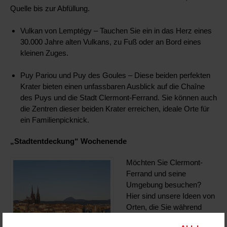
Quelle bis zur Abfüllung.
Vulkan von Lemptégy – Tauchen Sie ein in das Herz eines
30.000 Jahre alten Vulkans, zu Fuß oder an Bord eines
kleinen Zuges.
Puy Pariou und Puy des Goules – Diese beiden perfekten
Krater bieten einen unfassbaren Ausblick auf die Chaîne
des Puys und die Stadt Clermont-Ferrand. Sie können auch
die Zentren dieser beiden Krater erreichen, ideale Orte für
ein Familienpicknick.
„Stadtentdeckung“ Wochenende
Möchten Sie Clermont-
Ferrand und seine
Umgebung besuchen?
Hier sind unsere Ideen von
Orten, die Sie während
Ihres Aufenthalts in der