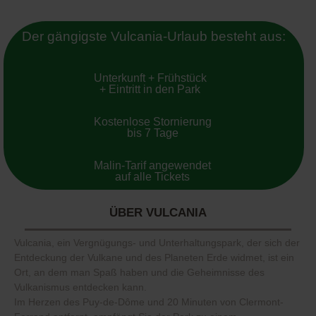
Der gängigste Vulcania-Urlaub besteht aus:
Unterkunft + Frühstück
+ Eintritt in den Park
Kostenlose Stornierung
bis 7 Tage
Malin-Tarif angewendet
auf alle Tickets
ÜBER VULCANIA
Vulcania, ein Vergnügungs- und Unterhaltungspark, der sich der
Entdeckung der Vulkane und des Planeten Erde widmet, ist ein
Ort, an dem man Spaß haben und die Geheimnisse des
Vulkanismus entdecken kann.
Im Herzen des Puy-de-Dôme und 20 Minuten von Clermont-