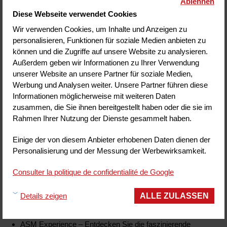
Ablehnen
historischen Hauptstadt
der Auvergne besuchen
Diese Webseite verwendet Cookies
sollten:
Wir verwenden Cookies, um Inhalte und Anzeigen zu
personalisieren, Funktionen für soziale Medien anbieten zu
Vulcania – Um mehr über Vulkane, aber auch über die Erde
können und die Zugriffe auf unsere Website zu analysieren.
im Weltraum und Naturphänomene zu erfahren, kommen
Außerdem geben wir Informationen zu Ihrer Verwendung
Sie und erkunden Sie Vulcania, um zu lernen und dabei
unserer Website an unsere Partner für soziale Medien,
Spaß zu haben mit Animationen, die reich an Emotionen
Werbung und Analysen weiter. Unsere Partner führen diese
und Entdeckungen für die ganze Familie sind! Der Park ist
Informationen möglicherweise mit weiteren Daten
ideal gelegen, nur 15 Minuten von Clermont-Ferrand
zusammen, die Sie ihnen bereitgestellt haben oder die sie im
entfernt. (Eintrittskarte für den Park in der Reservierung
Rahmen Ihrer Nutzung der Dienste gesammelt haben.
Ihres Aufenthalts enthalten)
Einige der von diesem Anbieter erhobenen Daten dienen der
Aventure Michelin – Lassen Sie sich von der Aventure
Personalisierung und der Messung der Werbewirksamkeit.
Michelin verführen, die auf mehr als 2000m² die
faszinierende Geschichte dieses großen innovativen
Consulter la politique de confidentialité de Google
Unternehmens nachzeichnet! Das Ticket für die Aventure
Michelin können Sie bei der Buchung Ihres Aufenthalts
ALLE ZULASSEN
Details zeigen
zusammen mit Ihrer Park-Eintrittskarte kaufen.
ASM Experience – Entdecken Sie die faszinierende