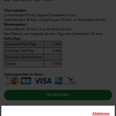
Thermalbäder
:
La Bourboule
53 kms
Royat-Chamalières
6 kms
Saint-Nectaire
39 kms
Chatel-Guyon
23 kms
Le Mont-Dore
45 kms
Wandergebiet
:
Sancy-Massiv
53 kms
Puy de dôme
15 kms
Das Plateau von Gergovie
16 kms
Pays des Combrailles
55 kms
Aufschlag
:
Gästetaxe/Pers./Tag
1.00€
Zuschlag Tiere/Tag
6.50€
Zuschlag Telefon/Einheit
Garage
9.50€
Zahlungsmittel im Hotel
:
BEWERTUNG
Bewertung:
(
58
Meinung
)
4,14
/ 5
Ablehnen