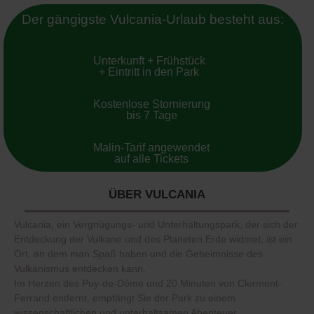
Der gängigste Vulcania-Urlaub besteht aus:
Unterkunft + Frühstück
+ Eintritt in den Park
Kostenlose Stornierung
bis 7 Tage
Malin-Tarif angewendet
auf alle Tickets
ÜBER VULCANIA
Vulcania, ein Vergnügungs- und Unterhaltungspark, der sich der
Entdeckung der Vulkane und des Planeten Erde widmet, ist ein
Ort, an dem man Spaß haben und die Geheimnisse des
Vulkanismus entdecken kann.
Im Herzen des Puy-de-Dôme und 20 Minuten von Clermont-
Ferrand entfernt, empfängt Sie der Park zu einem
wissenschaftlichen und unterhaltsamen Abenteuer.