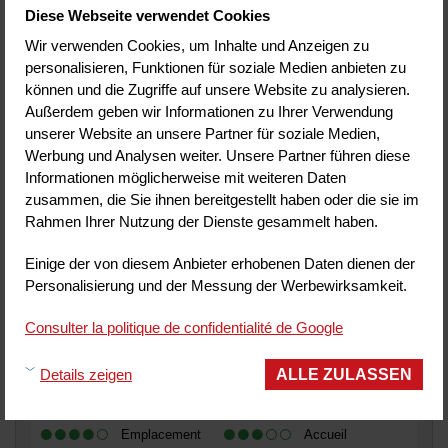
Auf der Website hinterlassene Meinungen:
Diese Webseite verwendet Cookies
Wir verwenden Cookies, um Inhalte und Anzeigen zu
August 2025
Céline
Bewertung:
4
/ 5
personalisieren, Funktionen für soziale Medien anbieten zu
können und die Zugriffe auf unsere Website zu analysieren.
Literie
Service
Außerdem geben wir Informationen zu Ihrer Verwendung
Chambre
Petit déjeuner
unserer Website an unsere Partner für soziale Medien,
Propreté
Rapport
Werbung und Analysen weiter. Unsere Partner führen diese
qualité/prix
Informationen möglicherweise mit weiteren Daten
Emplacement
Accueil
zusammen, die Sie ihnen bereitgestellt haben oder die sie im
Bewertung geschrieben am 24/08/2025
Rahmen Ihrer Nutzung der Dienste gesammelt haben.
Einige der von diesem Anbieter erhobenen Daten dienen der
August 2025
AnneMarie
Bewertung:
4
/ 5
Personalisierung und der Messung der Werbewirksamkeit.
Dommage nous avons dû changer de chambre pour la 2 ème
nuit. La 1 ère n'était pas conforme à nos s e
Consulter la politique de confidentialité de Google
Literie
Service
Chambre
Petit déjeuner
ALLE ZULASSEN
Details zeigen
Propreté
Rapport
qualité/prix
Emplacement
Accueil